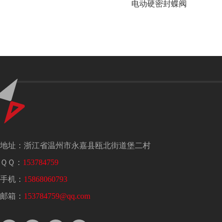
阀
电动硬密封蝶阀
地址：浙江省温州市永嘉县瓯北街道堡二村
ＱＱ：
153784759
手机：
15868060793
邮箱：
153784759@qq.com